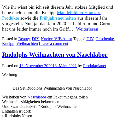
Wie ihr wisst bin ich seit diesem Jahr stolzes Mitglied und
habe euch schon die Kneipp
Mandelblüten Hautzart
Produkte
sowie die
Frühjahrsneuheiten
aus diesem Jahr
vorgestellt. Nun ja, das Jahr 2020 ist bald rum und Corona
hat uns leider immer noch im Griff.…
Weiterlesen
Posted in
Beauty
,
DIY
,
Kneipp VIP-Autor
Tagged
DIY
,
Geschenke
,
Kneipp
,
Weihnachten
Leave a comment
Rudolphs Weihnachten von Naschlabor
Posted on
13. November 2020
13. März 2021
by
Produktplanet
Werbung
Das Set Rudolphs Weihnachten von Naschlabor
Wir haben von
Naschlabor
ein Paket mit ganz tollen
Weihnachtssüßigkeiten bekommen.
Und zwar das Paket : “Rudolphs Weihnachten”
Enthalten ist dort:
• Rudolphs Nasen