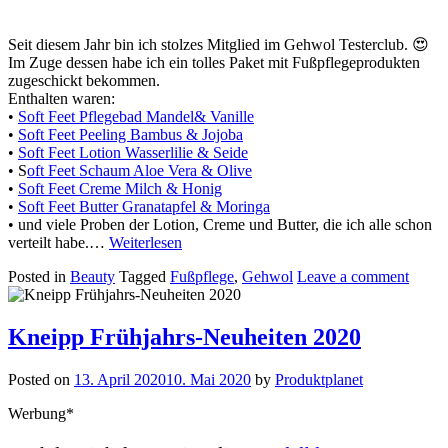
Seit diesem Jahr bin ich stolzes Mitglied im Gehwol Testerclub. 😍
Im Zuge dessen habe ich ein tolles Paket mit Fußpflegeprodukten
zugeschickt bekommen.
Enthalten waren:
•
Soft Feet Pflegebad Mandel& Vanille
•
Soft Feet Peeling Bambus & Jojoba
•
Soft Feet Lotion Wasserlilie & Seide
• S
oft Feet Schaum Aloe Vera & Olive
•
Soft Feet Creme Milch & Honig
•
Soft Feet Butter Granatapfel & Moringa
• und viele Proben der Lotion, Creme und Butter, die ich alle schon
verteilt habe.…
Weiterlesen
Posted in
Beauty
Tagged
Fußpflege
,
Gehwol
Leave a comment
Kneipp Frühjahrs-Neuheiten 2020
Posted on
13. April 2020
10. Mai 2020
by
Produktplanet
Werbung*