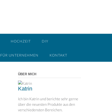
HOCHZEIT
DIY
FÜR UNTERNEHMEN
KONTAKT
ÜBER MICH
Katrin
Ich bin Katrin und berichte sehr gerne
über die neuesten Produkte aus den
verschiedensten Bereichen.