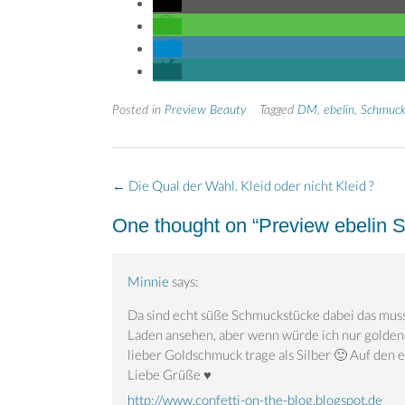
Posted in
Preview Beauty
Tagged
DM
,
ebelin
,
Schmuc
Post
←
Die Qual der Wahl. Kleid oder nicht Kleid ?
navigation
One thought on “
Preview ebelin 
Minnie
says:
Da sind echt süße Schmuckstücke dabei das muss 
Laden ansehen, aber wenn würde ich nur golden
lieber Goldschmuck trage als Silber 🙂 Auf den er
Liebe Grüße ♥
http://www.confetti-on-the-blog.blogspot.de