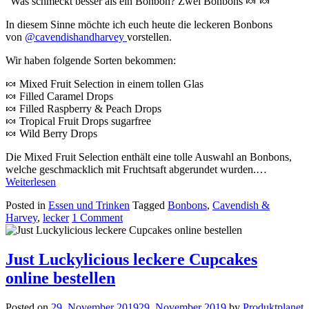
“Was schmeckt besser als ein Bonbon? Zwei Bonbons 🍬 🍬”
In diesem Sinne möchte ich euch heute die leckeren Bonbons
von
@cavendishandharvey
vorstellen.
Wir haben folgende Sorten bekommen:
🍬 Mixed Fruit Selection in einem tollen Glas
🍬 Filled Caramel Drops
🍬 Filled Raspberry & Peach Drops
🍬 Tropical Fruit Drops sugarfree
🍬 Wild Berry Drops
Die Mixed Fruit Selection enthält eine tolle Auswahl an Bonbons,
welche geschmacklich mit Fruchtsaft abgerundet wurden.…
Weiterlesen
Posted in
Essen und Trinken
Tagged
Bonbons
,
Cavendish &
Harvey
,
lecker
1 Comment
Just Luckylicious leckere Cupcakes
online bestellen
Posted on
29. November 2019
29. November 2019
by
Produktplanet