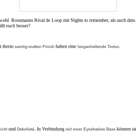
ohl Rossmanns Rival de Loop mit Nights to remember, als auch dms Tr
ällt euch besser?
t ihrem
haben eine
.
samtig-matten Finish
langanhaltende Textur
und
. In Verbindung
können si
icht
Dekolleté
mit einer Eyeshadow Base