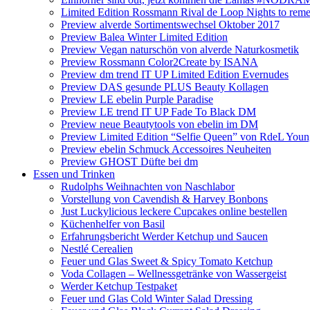
Limited Edition Rossmann Rival de Loop Nights to reme
Preview alverde Sortimentswechsel Oktober 2017
Preview Balea Winter Limited Edition
Preview Vegan naturschön von alverde Naturkosmetik
Preview Rossmann Color2Create by ISANA
Preview dm trend IT UP Limited Edition Evernudes
Preview DAS gesunde PLUS Beauty Kollagen
Preview LE ebelin Purple Paradise
Preview LE trend IT UP Fade To Black DM
Preview neue Beautytools von ebelin im DM
Preview Limited Edition “Selfie Queen” von RdeL You
Preview ebelin Schmuck Accessoires Neuheiten
Preview GHOST Düfte bei dm
Essen und Trinken
Rudolphs Weihnachten von Naschlabor
Vorstellung von Cavendish & Harvey Bonbons
Just Luckylicious leckere Cupcakes online bestellen
Küchenhelfer von Basil
Erfahrungsbericht Werder Ketchup und Saucen
Nestlé Cerealien
Feuer und Glas Sweet & Spicy Tomato Ketchup
Voda Collagen – Wellnessgetränke von Wassergeist
Werder Ketchup Testpaket
Feuer und Glas Cold Winter Salad Dressing