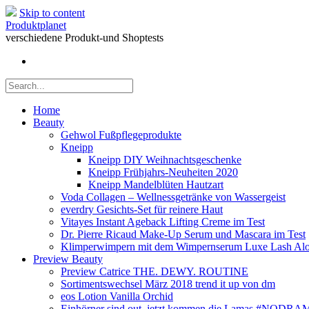
Skip to content
Produktplanet
verschiedene Produkt-und Shoptests
Home
Beauty
Gehwol Fußpflegeprodukte
Kneipp
Kneipp DIY Weihnachtsgeschenke
Kneipp Frühjahrs-Neuheiten 2020
Kneipp Mandelblüten Hautzart
Voda Collagen – Wellnessgetränke von Wassergeist
everdry Gesichts-Set für reinere Haut
Vitayes Instant Ageback Lifting Creme im Test
Dr. Pierre Ricaud Make-Up Serum und Mascara im Test
Klimperwimpern mit dem Wimpernserum Luxe Lash Alo
Preview Beauty
Preview Catrice THE. DEWY. ROUTINE
Sortimentswechsel März 2018 trend it up von dm
eos Lotion Vanilla Orchid
Einhörner sind out, jetzt kommen die Lamas #NODR