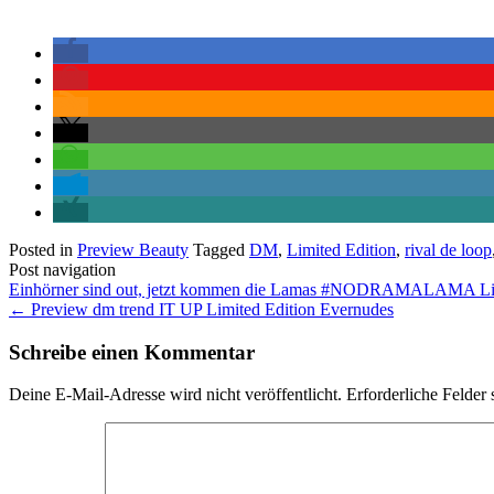
Posted in
Preview Beauty
Tagged
DM
,
Limited Edition
,
rival de loop
Post navigation
Einhörner sind out, jetzt kommen die Lamas #NODRAMALAMA Li
←
Preview dm trend IT UP Limited Edition Evernudes
Schreibe einen Kommentar
Deine E-Mail-Adresse wird nicht veröffentlicht.
Erforderliche Felder 