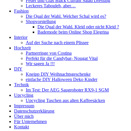
Feuer und Glas Black Currant Salad Dressing
Leckeres Tabouleh, aber…
Fashion
Die Qual der Wahl. Welcher Schal wird es?
Shopvorstellung
Die Qual der Wahl. Kleid oder nicht Kleid ?
Bademode beim Online Shop Elegrina
Interior
Auf der Suche nach einem Plissee
Hochzeit
Partnerringe von Costina
Perfekt für die Candybar- Nougat Vital
Wir sagen Ja !!!
DIY
Kneipp DIY Weihnachtsgeschenke
einfache DIY Halloween Deko Kinder
Technik
Im Test: Der AEG Saugroboter RX9-1 SGM
Upcycling
Upcycling Taschen aus alten Kaffeesäcken
Impressum
Datenschutzerklärung
Über mich
Für Unternehmen
Kontakt