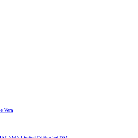
e Vera
AMALAMA Limited Edition bei DM