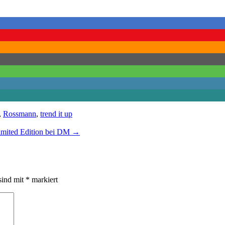
,
Rossmann
,
trend it up
mited Edition bei DM
→
sind mit
*
markiert