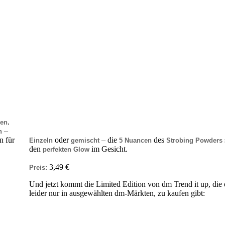
.
nen
–
h
n für
oder
– die
des
Einzeln
gemischt
5 Nuancen
Strobing Powders
den
im Gesicht.
perfekten Glow
3,49 €
Preis:
Und jetzt kommt die Limited Edition von dm Trend it up, di
leider nur in ausgewählten dm-Märkten, zu kaufen gibt: