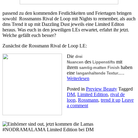
passend zu den kommenden Festlichkeiten und Feiertagen bringen
sowohl Rossmanns Rival de Loop mit Nights to remember, als auch
dms Trend it up mit Dazzling Dust jeweils eine Limited Editon
heraus. Was euch in den jeweiligen LEs erwartet, erfahrt ihr jetzt.
Welche gefällt euch besser?
Zunächst die Rossmann Rival de Loop LE:
Die
drei
des
mit
Nuancen
Lippenstifts
ihrem
haben
samtig-matten Finish
eine
.…
langanhaltende Textur
Weiterlesen
Posted in
Preview Beauty
Tagged
DM
,
Limited Edition
,
rival de
loop
,
Rossmann
,
trend it up
Leave
a comment