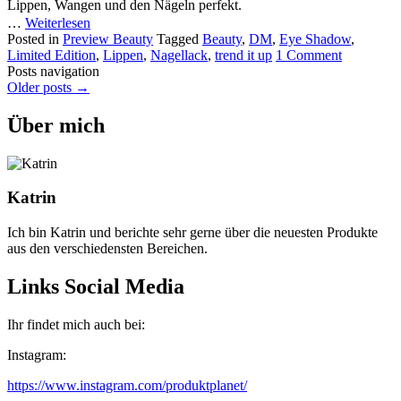
Lippen, Wangen und den Nägeln perfekt.
…
Weiterlesen
Posted in
Preview Beauty
Tagged
Beauty
,
DM
,
Eye Shadow
,
Limited Edition
,
Lippen
,
Nagellack
,
trend it up
1 Comment
Posts navigation
Older posts
→
Über mich
Katrin
Ich bin Katrin und berichte sehr gerne über die neuesten Produkte
aus den verschiedensten Bereichen.
Links Social Media
Ihr findet mich auch bei:
Instagram:
https://www.instagram.com/produktplanet/