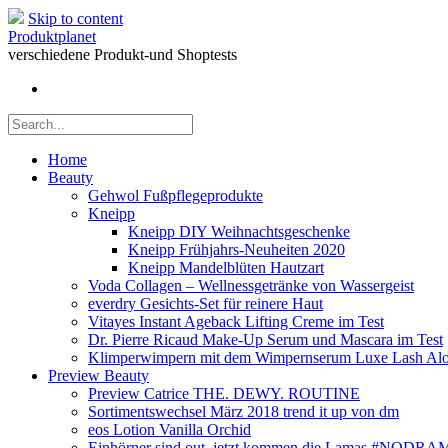
Skip to content
Produktplanet
verschiedene Produkt-und Shoptests
Home
Beauty
Gehwol Fußpflegeprodukte
Kneipp
Kneipp DIY Weihnachtsgeschenke
Kneipp Frühjahrs-Neuheiten 2020
Kneipp Mandelblüten Hautzart
Voda Collagen – Wellnessgetränke von Wassergeist
everdry Gesichts-Set für reinere Haut
Vitayes Instant Ageback Lifting Creme im Test
Dr. Pierre Ricaud Make-Up Serum und Mascara im Test
Klimperwimpern mit dem Wimpernserum Luxe Lash Alo
Preview Beauty
Preview Catrice THE. DEWY. ROUTINE
Sortimentswechsel März 2018 trend it up von dm
eos Lotion Vanilla Orchid
Einhörner sind out, jetzt kommen die Lamas #NODR