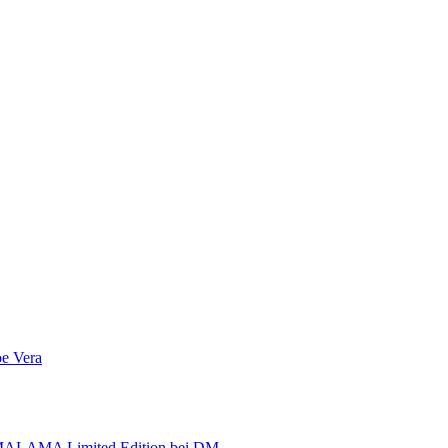
e Vera
AMALAMA Limited Edition bei DM