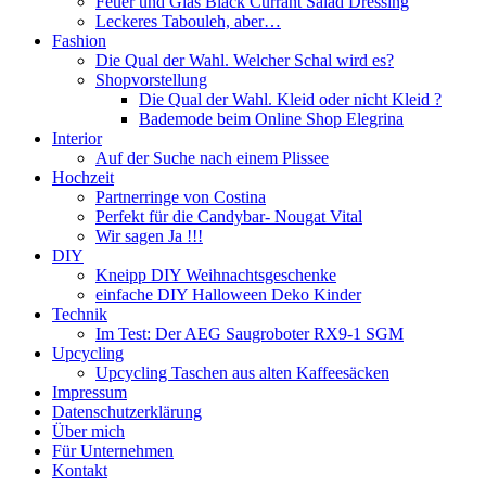
Feuer und Glas Black Currant Salad Dressing
Leckeres Tabouleh, aber…
Fashion
Die Qual der Wahl. Welcher Schal wird es?
Shopvorstellung
Die Qual der Wahl. Kleid oder nicht Kleid ?
Bademode beim Online Shop Elegrina
Interior
Auf der Suche nach einem Plissee
Hochzeit
Partnerringe von Costina
Perfekt für die Candybar- Nougat Vital
Wir sagen Ja !!!
DIY
Kneipp DIY Weihnachtsgeschenke
einfache DIY Halloween Deko Kinder
Technik
Im Test: Der AEG Saugroboter RX9-1 SGM
Upcycling
Upcycling Taschen aus alten Kaffeesäcken
Impressum
Datenschutzerklärung
Über mich
Für Unternehmen
Kontakt