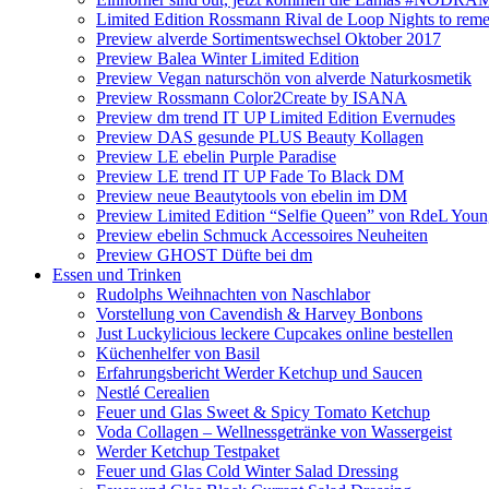
Limited Edition Rossmann Rival de Loop Nights to reme
Preview alverde Sortimentswechsel Oktober 2017
Preview Balea Winter Limited Edition
Preview Vegan naturschön von alverde Naturkosmetik
Preview Rossmann Color2Create by ISANA
Preview dm trend IT UP Limited Edition Evernudes
Preview DAS gesunde PLUS Beauty Kollagen
Preview LE ebelin Purple Paradise
Preview LE trend IT UP Fade To Black DM
Preview neue Beautytools von ebelin im DM
Preview Limited Edition “Selfie Queen” von RdeL You
Preview ebelin Schmuck Accessoires Neuheiten
Preview GHOST Düfte bei dm
Essen und Trinken
Rudolphs Weihnachten von Naschlabor
Vorstellung von Cavendish & Harvey Bonbons
Just Luckylicious leckere Cupcakes online bestellen
Küchenhelfer von Basil
Erfahrungsbericht Werder Ketchup und Saucen
Nestlé Cerealien
Feuer und Glas Sweet & Spicy Tomato Ketchup
Voda Collagen – Wellnessgetränke von Wassergeist
Werder Ketchup Testpaket
Feuer und Glas Cold Winter Salad Dressing