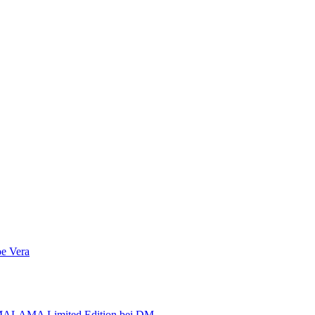
e Vera
AMALAMA Limited Edition bei DM