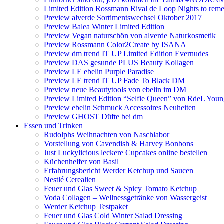
Limited Edition Rossmann Rival de Loop Nights to reme
Preview alverde Sortimentswechsel Oktober 2017
Preview Balea Winter Limited Edition
Preview Vegan naturschön von alverde Naturkosmetik
Preview Rossmann Color2Create by ISANA
Preview dm trend IT UP Limited Edition Evernudes
Preview DAS gesunde PLUS Beauty Kollagen
Preview LE ebelin Purple Paradise
Preview LE trend IT UP Fade To Black DM
Preview neue Beautytools von ebelin im DM
Preview Limited Edition “Selfie Queen” von RdeL You
Preview ebelin Schmuck Accessoires Neuheiten
Preview GHOST Düfte bei dm
Essen und Trinken
Rudolphs Weihnachten von Naschlabor
Vorstellung von Cavendish & Harvey Bonbons
Just Luckylicious leckere Cupcakes online bestellen
Küchenhelfer von Basil
Erfahrungsbericht Werder Ketchup und Saucen
Nestlé Cerealien
Feuer und Glas Sweet & Spicy Tomato Ketchup
Voda Collagen – Wellnessgetränke von Wassergeist
Werder Ketchup Testpaket
Feuer und Glas Cold Winter Salad Dressing