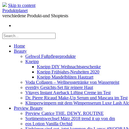
Skip to content
Produktplanet
verschiedene Produkt-und Shoptests
Home
Beauty
Gehwol Fußpflegeprodukte
Kneipp
Kneipp DIY Weihnachtsgeschenke
Kneipp Frühjahrs-Neuheiten 2020
Kneipp Mandelblüten Hautzart
Voda Collagen – Wellnessgetränke von Wassergeist
everdry Gesichts-Set für reinere Haut
Vitayes Instant Ageback Lifting Creme im Test
Dr. Pierre Ricaud Make-Up Serum und Mascara im Test
Klimperwimpern mit dem Wimpernserum Luxe Lash Alo
Preview Beauty
Preview Catrice THE. DEWY. ROUTINE
Sortimentswechsel März 2018 trend it up von dm
eos Lotion Vanilla Orchid
Einhörner sind out, jetzt kommen die Lamas #NODR