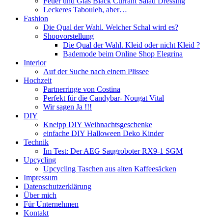
Feuer und Glas Black Currant Salad Dressing
Leckeres Tabouleh, aber…
Fashion
Die Qual der Wahl. Welcher Schal wird es?
Shopvorstellung
Die Qual der Wahl. Kleid oder nicht Kleid ?
Bademode beim Online Shop Elegrina
Interior
Auf der Suche nach einem Plissee
Hochzeit
Partnerringe von Costina
Perfekt für die Candybar- Nougat Vital
Wir sagen Ja !!!
DIY
Kneipp DIY Weihnachtsgeschenke
einfache DIY Halloween Deko Kinder
Technik
Im Test: Der AEG Saugroboter RX9-1 SGM
Upcycling
Upcycling Taschen aus alten Kaffeesäcken
Impressum
Datenschutzerklärung
Über mich
Für Unternehmen
Kontakt